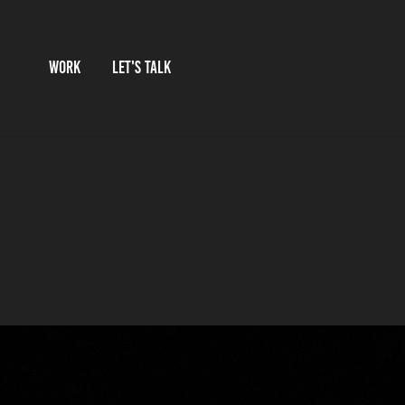
WORK
LET'S TALK