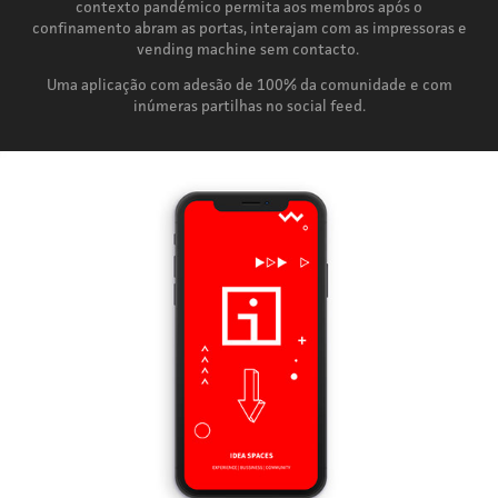
contexto pandémico permita aos membros após o
confinamento abram as portas, interajam com as impressoras e
vending machine sem contacto.
Uma aplicação com adesão de 100% da comunidade e com
inúmeras partilhas no social feed.